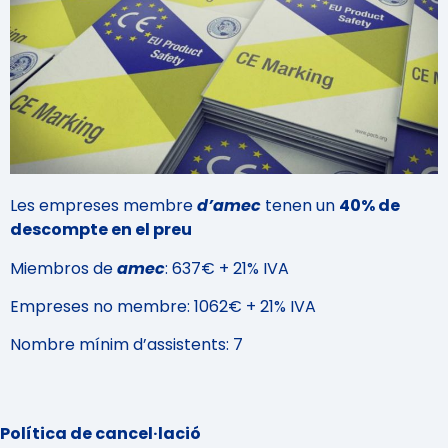
Alexandra V. Abraham
Project Manager del Departamento de Comunicación
Técnica y Técnico de Seguridad de Advanced
Les empreses membre
d’amec
tenen un
40% de
descompte en el preu
Miembros de
amec
: 637€ + 21% IVA
Empreses no membre: 1062€ + 21% IVA
Nombre mínim d’assistents: 7
Política de cancel·lació