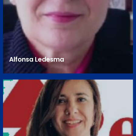
Alfonsa Ledesma
Alfonsa Ledesma
Directora general d'Advanced Consulting and
Engineering Iberia (A.C.&E. Iberia) i de Manualistics
Techmance®. Va començar la seva carrera com a CT
(Comunicador Tècnic) el 1992 a Itàlia creant la DT