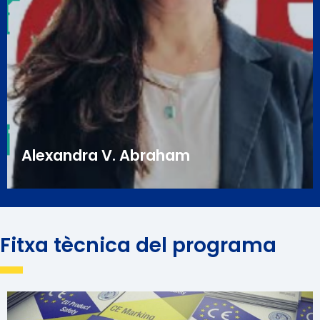
(documentació tècnica) requerida per les directives
de marcatge CE. Allí va entrar en contacte amb el
món la seguretat de les màquines, que ha estat la
seva altra àrea de recerca des de llavors. Des del 2018
és membre de l'associació de comunicadors tècnics
més gran d'Europa, tekom Europa, i de l'associació de
comunicació tècnica d'Itàlia, Com&Tech.
Alexandra V. Abraham
Fitxa tècnica del programa