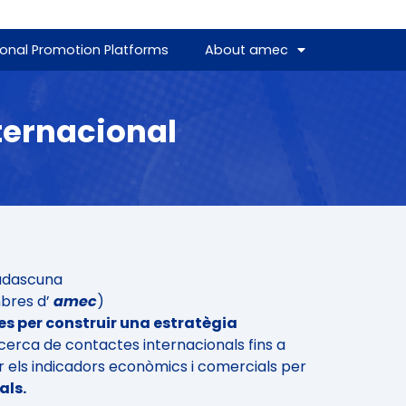
ional Promotion Platforms
About amec
ternacional
cadascuna
bres d’
amec
)
s per construir una estratègia
 cerca de contactes internacionals fins a
tzar els indicadors econòmics i comercials per
als.