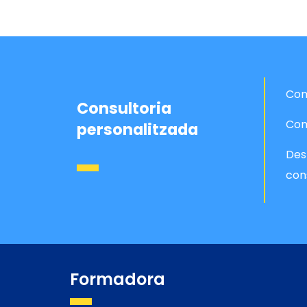
Com
Consultoria
Com
personalitzada
Des
con
Formadora