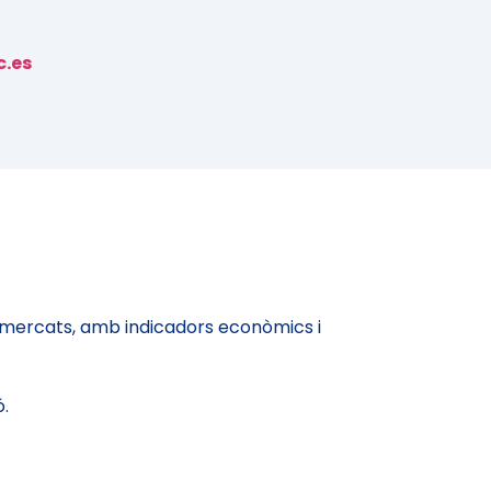
.es
s mercats, amb indicadors econòmics i
ó.