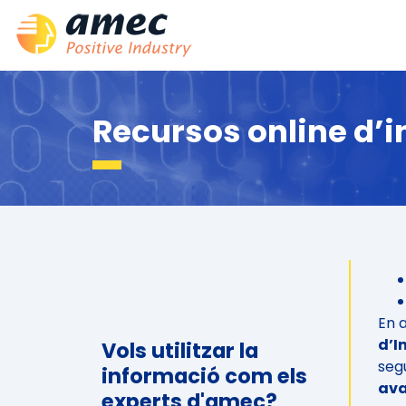
Recursos online d’i
En 
d’I
Vols utilitzar la
segu
informació com els
ava
experts d'amec?