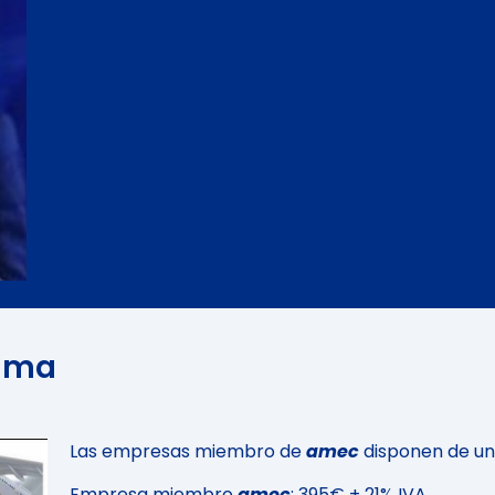
rama
o
Las empresas miembro de
amec
disponen de u
Empresa miembro
amec
: 395€ + 21% IVA