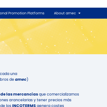
ional Promotion Platforms
About amec
s cada una
mbros de
amec
)
n de las mercancías
que comercializamos
ones arancelarias y tener precios más
 de los
INCOTERMS
genera costes