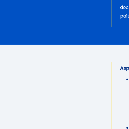
doc
paí
Asp