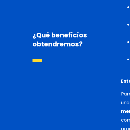
¿Qué beneficios
obtendremos?
Est
Par
un
me
com
ara