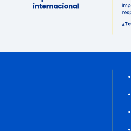
internacional
imp
res
¿Te