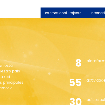
International Projects
Internat
8
plataform
ón está
estro país.
na red
55
actividad
s principales
zamos?
30
países cu