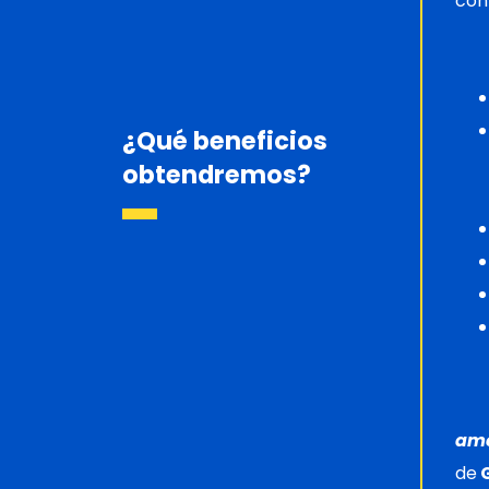
con
¿Qué beneficios
obtendremos?
am
de
G