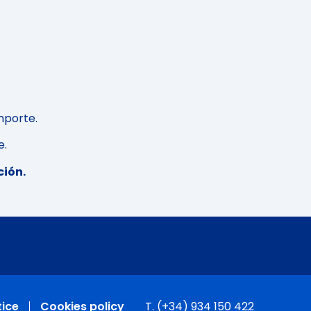
importe.
e.
ción.
tice
Cookies policy
T. (+34) 934 150 422