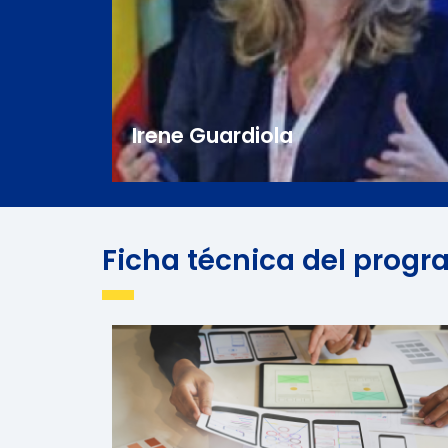
Irene Guardiola
Ficha técnica del prog
Irene Guardiola
Abogada especializada en Derecho Aduaner
y Comercio exterior en GUARDIOLA LAWYERS
International Trade &Customs