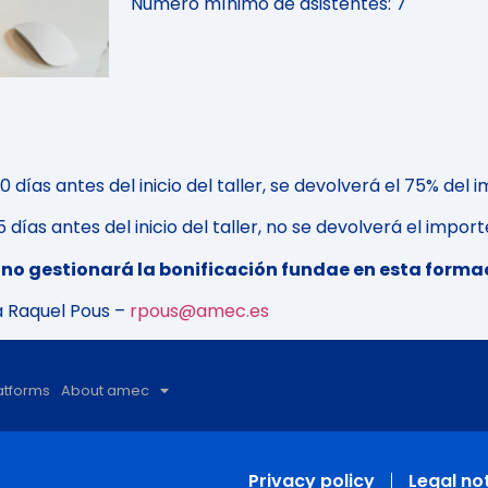
Número mínimo de asistentes: 7
días antes del inicio del taller, se devolverá el 75% del 
días antes del inicio del taller, no se devolverá el import
no gestionará la bonificación fundae en esta forma
a Raquel Pous –
rpous@amec.es
atforms
About amec
Privacy policy
Legal no