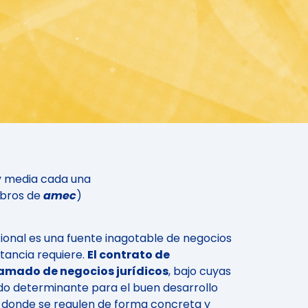
 y media cada una
mbros de
amec
)
onal es una fuente inagotable de negocios
rtancia requiere.
El contrato de
amado de negocios jurídicos
, bajo cuyas
ndo determinante para el buen desarrollo
n donde se regulen de forma concreta y