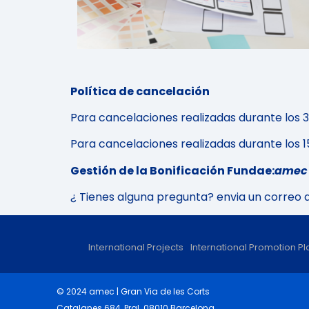
Política de cancelación
Para cancelaciones realizadas durante los 30 
Para cancelaciones realizadas durante los 15 
Gestión de la Bonificación Fundae:
amec
¿ Tienes alguna pregunta? envia un correo 
International Projects
International Promotion Pl
© 2024 amec | Gran Via de les Corts
Catalanes 684, Pral. 08010 Barcelona