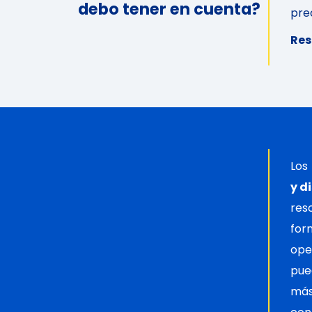
debo tener en cuenta?
pre
Res
Los
y d
reso
for
ope
pue
más