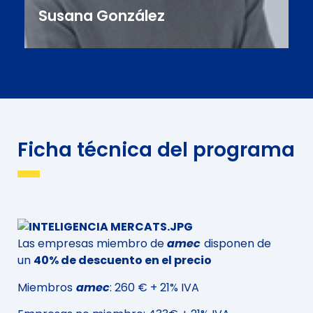
Susana González
Ficha técnica del programa
Especialista en Prospectiva Estratégica e Inteligencia
de Mercados Internacional
Las empresas miembro de
amec
disponen de
un
40% de descuento en el precio
Miembros
amec
: 260 € + 21% IVA