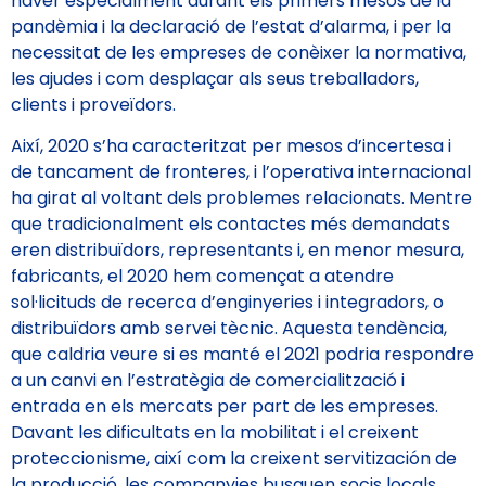
haver especialment durant els primers mesos de la
pandèmia i la declaració de l’estat d’alarma, i per la
necessitat de les empreses de conèixer la normativa,
les ajudes i com desplaçar als seus treballadors,
clients i proveïdors.
Així, 2020 s’ha caracteritzat per mesos d’incertesa i
de tancament de fronteres, i l’operativa internacional
ha girat al voltant dels problemes relacionats. Mentre
que tradicionalment els contactes més demandats
eren distribuïdors, representants i, en menor mesura,
fabricants, el 2020 hem començat a atendre
sol·licituds de recerca d’enginyeries i integradors, o
distribuïdors amb servei tècnic. Aquesta tendència,
que caldria veure si es manté el 2021 podria respondre
a un canvi en l’estratègia de comercialització i
entrada en els mercats per part de les empreses.
Davant les dificultats en la mobilitat i el creixent
proteccionisme, així com la creixent servitización de
la producció, les companyies busquen socis locals