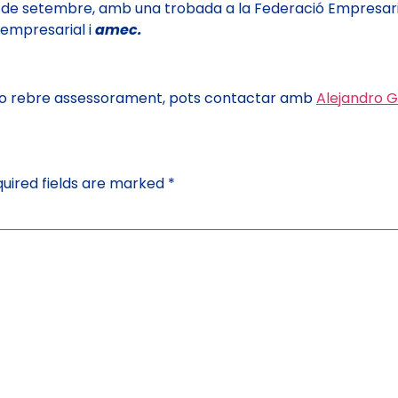
e setembre, amb una trobada a la Federació Empresarial 
 empresarial i
amec.
ió o rebre assessorament, pots contactar amb
Alejandro G
uired fields are marked
*