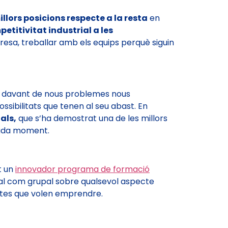
llors posicions respecte a la resta
en
etitivitat industrial a les
esa, treballar amb els equips perquè siguin
ar davant de nous problemes nous
ssibilitats que tenen al seu abast. En
als,
que s’ha demostrat una de les millors
cada moment.
t un
innovador programa de formació
ual com grupal sobre qualsevol aspecte
ctes que volen emprendre.