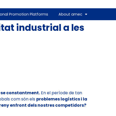
ional Promotion Platforms
About amec
at industrial a les
-se constantment.
En el període de tan
lobals com són els
problemes logístics i la
reny enfront dels nostres competidors?