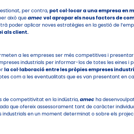
estionat, per contra,
pot col·locar a una empresa en mi
per això que
amec
vol apropar els nous factors de comp
à poder aplicar noves estratègies en la gestió de l’empr
i als client.
 permeten a les empreses ser més competitives i present
reses industrials per informar-los de totes les eines i po
or
la col·laboració entre les pròpies empreses industri
eptes com a les eventualitats que es van presentant en 
 de competitivitat en la indústria,
amec
ha desenvoulpa
egada que ofereix assessorament tant de caràcter individ
 industrials en un moment determinat o sobre els proje