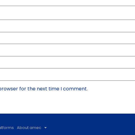
 browser for the next time I comment.
atforms
About amec