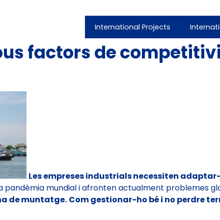
International Projects
Internat
s factors de competitivit
Les empreses industrials necessiten adaptar
 una pandèmia mundial i afronten actualment problemes g
na de muntatge.
Com gestionar-ho bé i no perdre ter