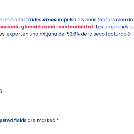
ternacionalitzades
amec
impulsa els nous factors clau de
oració, glocalització i sostenibilitat
. Les empreses q
os, exporten una mitjana del 53,6% de la seva facturació i 
8
uired fields are marked
*