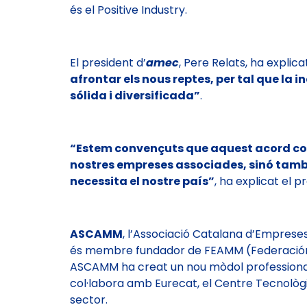
és el Positive Industry.
El president d’
amec
, Pere Relats, ha explic
afrontar els nous reptes, per tal que la 
sólida i diversificada”
.
“Estem convençuts que aquest acord contr
nostres empreses associades, sinó també 
necessita el nostre país”
, ha explicat el 
ASCAMM
, l’Associació Catalana d’Empreses
és membre fundador de FEAMM (Federación Es
ASCAMM ha creat un nou mòdol professional 
col·labora amb Eurecat, el Centre Tecnològic
sector.