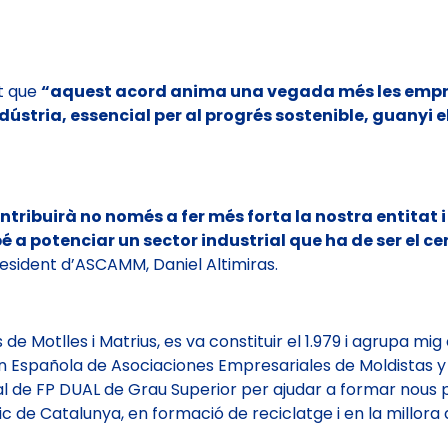
at que
“aquest acord anima una vegada més les empres
indústria, essencial per al progrés sostenible, guanyi
ibuirà no només a fer més forta la nostra entitat i a
a potenciar un sector industrial que ha de ser el c
president d’ASCAMM, Daniel Altimiras.
 de Motlles i Matrius, es va constituir el 1.979 i agrupa
pañola de Asociaciones Empresariales de Moldistas y Mat
de FP DUAL de Grau Superior per ajudar a formar nous p
 de Catalunya, en formació de reciclatge i en la millora 