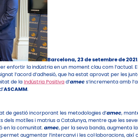
Barcelona, 23 de setembre de 2021
er enfortir la indústria en un moment clau com l’actual. E
 signat l’acord d’adhesió, que ha estat aprovat per les jun
itat de la
Indústria Positiva
d’
amec
s’incrementa amb l’a
d’
ASCAMM
.
t de gestió incorporant les metodologies d’
amec
, mante
nts dels motlles i matrius a Catalunya, mentre que les se
ió en la comunitat.
amec
, per la seva banda, augmenta l
permet augmentar l’intercanvi i les col·laboracions, així