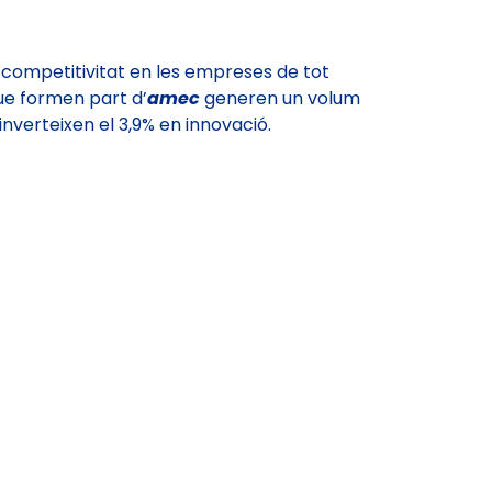
 competitivitat en les empreses de tot
ue formen part d’
amec
generen un volum
inverteixen el 3,9% en innovació.