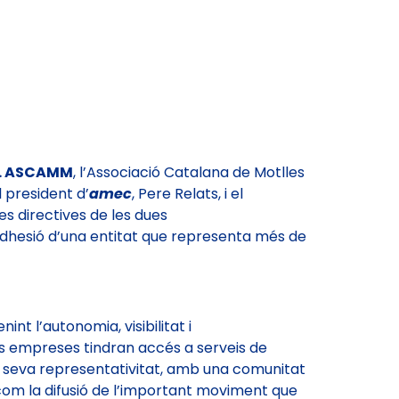
.
ASCAMM
, l’Associació Catalana de Motlles
l president d’
amec
, Pere Relats, i el
tes directives de les dues
dhesió d’una entitat que representa més de
nint l’autonomia, visibilitat i
ves empreses tindran accés a serveis de
a seva representativitat, amb una comunitat
 com la difusió de l’important moviment que