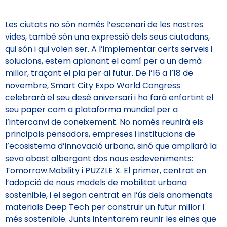
Les ciutats no són només l’escenari de les nostres
vides, també són una expressió dels seus ciutadans,
qui són i qui volen ser. A l’implementar certs serveis i
solucions, estem aplanant el camí per a un demà
millor, traçant el pla per al futur. De l’16 a l’18 de
novembre, Smart City Expo World Congress
celebrarà el seu desè aniversari i ho farà enfortint el
seu paper com a plataforma mundial per a
l’intercanvi de coneixement. No només reunirà els
principals pensadors, empreses i institucions de
l’ecosistema d’innovació urbana, sinó que ampliarà la
seva abast albergant dos nous esdeveniments:
Tomorrow.Mobility i PUZZLE X. El primer, centrat en
l’adopció de nous models de mobilitat urbana
sostenible, i el segon centrat en l’ús dels anomenats
materials Deep Tech per construir un futur millor i
més sostenible. Junts intentarem reunir les eines que