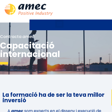
Contracta
amec
Capacitació
internacional
La formació ha de ser la teva millor
inversió
A
amec
som experts en el disseny i execució de