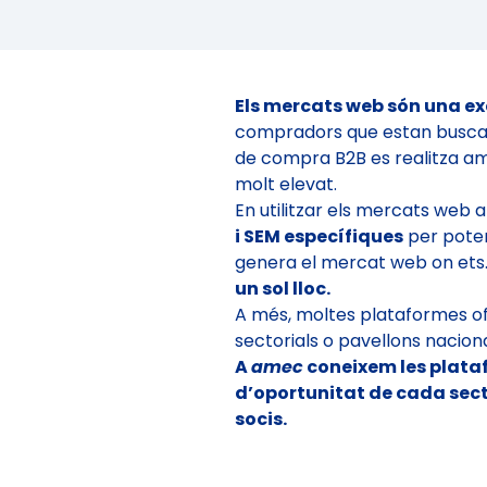
Els mercats web són una ex
compradors que estan buscant 
de compra B2B es realitza amb
molt elevat.
En utilitzar els mercats web a
i SEM específiques
per poten
genera el mercat web on ets
un sol lloc.
A més, moltes plataformes of
sectorials o pavellons nacional
A
amec
coneixem les plataf
d’oportunitat de cada secto
socis.