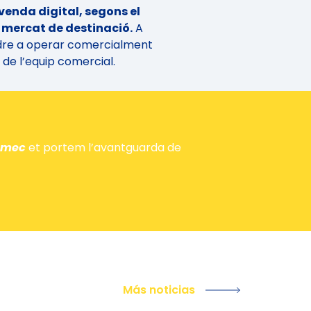
venda digital, segons el
el mercat de destinació.
A
dre a operar comercialment
de l’equip comercial.
amec
et portem l’avantguarda de
Más noticias