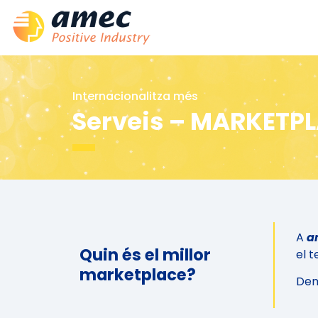
Internacionalitza més
Serveis – MARKETP
A
a
Quin és el millor
el t
marketplace?
Dem