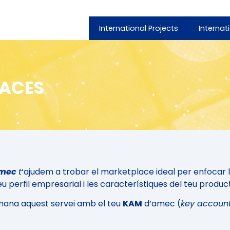
International Projects
Internat
LACES
mec
t
‘ajudem a trobar el marketplace ideal per enfocar l
eu perfil empresarial i les característiques del teu produc
ana aquest servei amb el teu
KAM
d’amec (
key accoun