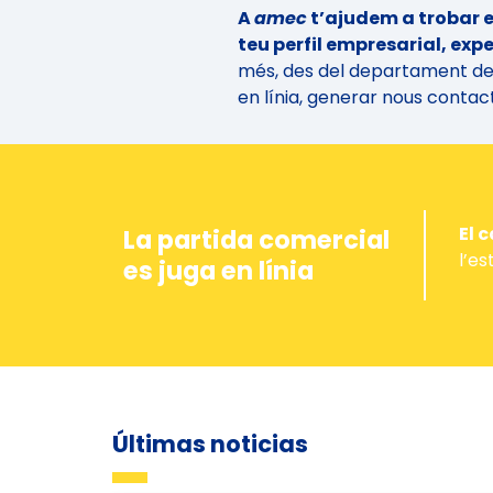
A
amec
t’ajudem a trobar 
teu perfil empresarial, expe
més, des del departament de
en línia, generar nous contac
El 
La partida comercial
l’es
es juga en línia
Últimas noticias