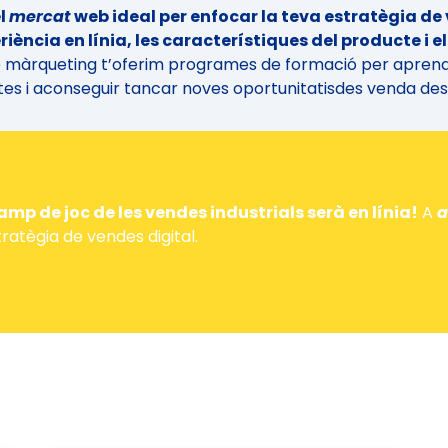
el
mercat
web ideal per enfocar la teva estratègia de 
riència en línia, les característiques del producte i 
 màrqueting t’oferim programes de formació per apren
tes i
aconseguir
tancar
noves
oportunitatis
de
s
venda des 
camp de joc de les vendes industrials serà en línia!
A
tratègia de vendes digital.