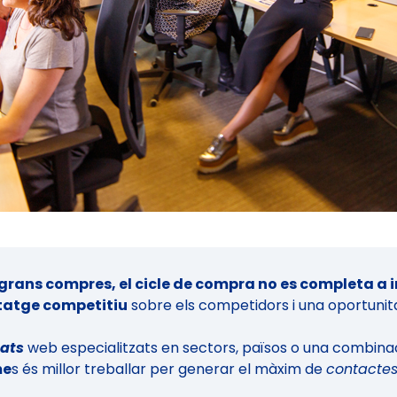
 grans compres, el cicle de compra no es completa a i
tatge competitiu
sobre els competidors i una oportunit
ats
web especialitzats en sectors, països o una combinac
me
s és millor treballar per generar el màxim de
contacte